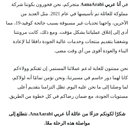
في
أنا عربي AanaArabi
متجركم، نحن فخورون بكوننا شركة
مملوكة للعائلة تم تأسيسها في عام 2021. مثل العديد من
الآخرين، واجهنا تحديات غير مسبوقة بسبب جائحة كوفيد-19، مما
أدى إلى إغلاق عملياتنا بشكل مؤقت. ومع ذلك، كانت مرونتنا
وشغفنا بتقديم منتجات وخدمات عالية الجودة دافعًا لنا لإعادة
البناء والعودة أقوى من أي وقت مضى.
نحن ممتنون للغاية لدعم عملائنا المستمر. إن ثقتكم وولاءكم
كانا لهما دور حاسم في مسيرتنا، ونحن نؤمن تمامًا أنه لولاكم،
لما وصلنا إلى ما نحن عليه اليوم. تظل التزامنا بتقديم أعلى
مستويات الجودة، مع ضمان رضاكم في كل خطوة من الطريق.
شكرًا لكونكم جزءًا من عائلة أنا عربي AnaAarabi. نتطلع إلى
مواصلة هذه الرحلة معًا.